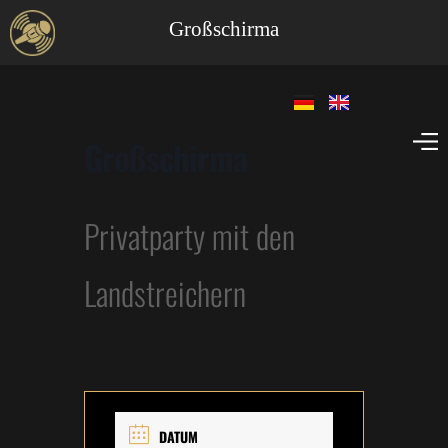
Großschirma
Großschirma
Privatparty mit den
Landstreichern
DATUM